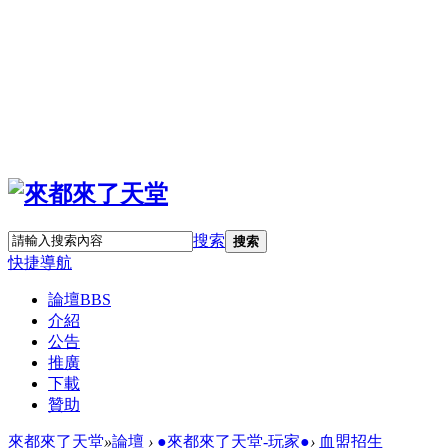
搜索
搜索
快捷導航
論壇
BBS
介紹
公告
推廣
下載
贊助
來都來了天堂
»
論壇
›
●來都來了天堂-玩家●
›
血盟招生