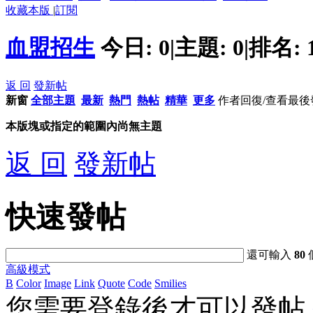
收藏本版
|
訂閱
血盟招生
今日:
0
|
主題:
0
|
排名:
返 回
發新帖
新窗
全部主題
最新
熱門
熱帖
精華
更多
作者
回復/查看
最後
本版塊或指定的範圍內尚無主題
返 回
發新帖
快速發帖
還可輸入
80
高級模式
B
Color
Image
Link
Quote
Code
Smilies
您需要登錄後才可以發帖