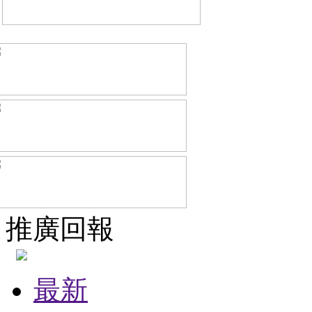
推廣回報
最新