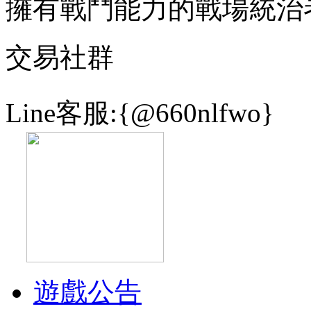
擁有戰鬥能力的戰場統治
交易社群
Line客服:{@660nlfwo}
遊戲公告